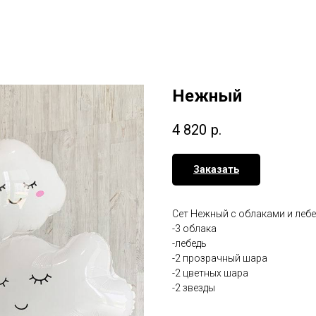
Нежный
4 820
р.
Заказать
Сет Нежный с облаками и леб
-3 облака
-лебедь
-2 прозрачный шара
-2 цветных шара
-2 звезды